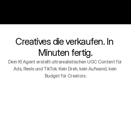
Jetzt Zugang sichern
Creatives die verkaufen. In 
Minuten fertig.
Dein KI Agent erstellt ultrarealistischen UGC Content für 
Ads, Reels und TikTok. Kein Dreh, kein Aufwand, kein 
Budget für Creators.
Mark
1hr